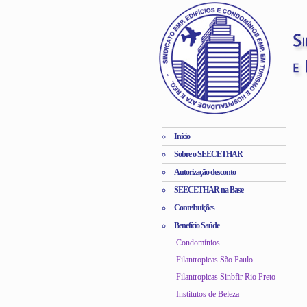
Início
Sobre o SEECETHAR
Autorização desconto
SEECETHAR na Base
Contribuições
Benefício Saúde
Condomínios
Filantropicas São Paulo
Filantropicas Sinbfir Rio Preto
Institutos de Beleza