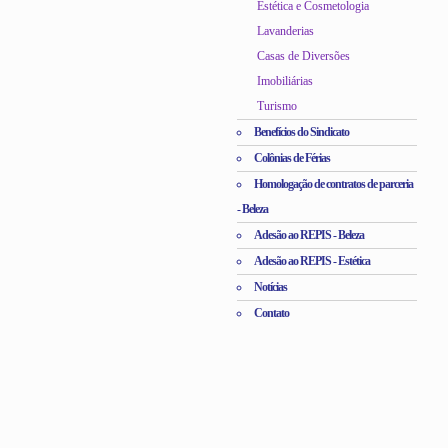
Estética e Cosmetologia
Lavanderias
Casas de Diversões
Imobiliárias
Turismo
Benefícios do Sindicato
Colônias de Férias
Homologação de contratos de parceria
- Beleza
Adesão ao REPIS - Beleza
Adesão ao REPIS - Estética
Notícias
Contato